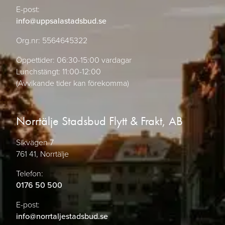
E-post:
info@uppsalastadsbud.se
Org.nr: 5564645322
Öppettider: 06:30-15:00 vardagar
Lunchstängt: 11:00-12:00
(Avvikande tider kan förekomma)
Norrtälje Stadsbud Flytt & Frakt, AB
Sikvägen 7
761 41, Norrtälje
Telefon:
0176 50 500
E-post:
info@norrtaljestadsbud.se