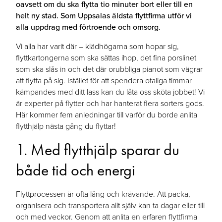
oavsett om du ska flytta tio minuter bort eller till en
helt ny stad. Som Uppsalas äldsta flyttfirma utför vi
alla uppdrag med förtroende och omsorg.
Vi alla har varit där – klädhögarna som hopar sig,
flyttkartongerna som ska sättas ihop, det fina porslinet
som ska slås in och det där orubbliga pianot som vägrar
att flytta på sig. Istället för att spendera otaliga timmar
kämpandes med ditt lass kan du låta oss sköta jobbet! Vi
är experter på flytter och har hanterat flera sorters gods.
Här kommer fem anledningar till varför du borde anlita
flytthjälp nästa gång du flyttar!
1. Med flytthjälp sparar du
både tid och energi
Flyttprocessen är ofta lång och krävande. Att packa,
organisera och transportera allt själv kan ta dagar eller till
och med veckor. Genom att anlita en erfaren flyttfirma