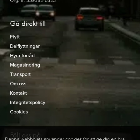
Org.nr: 559382-6323
Gå direkt till
Flytt
Delflyttningar
Hyra förråd
Magasinering
Transport
Om oss
Kontakt
Integritetspolicy
Cookies
Följ oss på
Denna webbplats använder cookies för att ge dig en bra