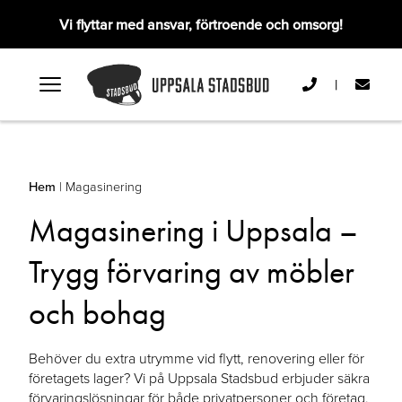
Vi flyttar med ansvar, förtroende och omsorg!
|
Hem
|
Magasinering
Magasinering i Uppsala –
Trygg förvaring av möbler
och bohag
Behöver du extra utrymme vid flytt, renovering eller för
företagets lager? Vi på Uppsala Stadsbud erbjuder säkra
förvaringslösningar för både privatpersoner och företag.