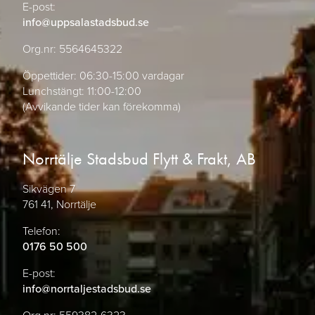
E-post:
info@uppsalastadsbud.se
Org.nr: 5564645322
Öppettider: 06:30-15:00 vardagar
Lunchstängt: 11:00-12:00
(Avvikande tider kan förekomma)
Norrtälje Stadsbud Flytt & Frakt, AB
Sikvägen 7
761 41, Norrtälje
Telefon:
0176 50 500
E-post:
info@norrtaljestadsbud.se