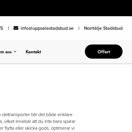
75
|
info@uppsalastadsbud.se
|
Norrtälje Stadsbud
m oss
Kontakt
Offert
 deltransporter blir det både enklare
, vilket innebär att du inte bara sparar
flytta eller skicka gods, optimerar vi