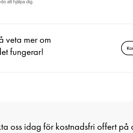
do att hjälpa dig.
 få veta mer om
Ko
det fungerar!
a oss idag för kostnadsfri offert på d