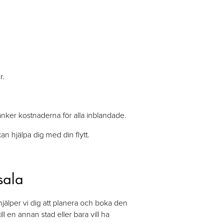
r.
änker kostnaderna för alla inblandade.
kan hjälpa dig med din flytt.
sala
hjälper vi dig att planera och boka den
ll en annan stad eller bara vill ha