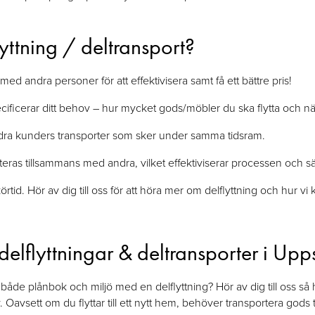
yttning / deltransport?
d med andra personer för att effektivisera samt få ett bättre pris!
ificerar ditt behov – hur mycket gods/möbler du ska flytta och nä
dra kunders transporter som sker under samma tidsram.
teras tillsammans med andra, vilket effektiviserar processen och s
örtid. Hör av dig till oss för att höra mer om delflyttning och hur vi 
elflyttningar & deltransporter i Upp
t både plånbok och miljö med en delflyttning? Hör av dig till oss så 
 Oavsett om du flyttar till ett nytt hem, behöver transportera gods ti