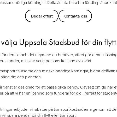
skar onödiga körningar. Detta är inte bara bra för din plånbok, ut
Begär offert
Kontakta oss
t välja Uppsala Stadsbud för din flytt
 för den tid och det utrymme du behöver, vilket gör denna lösning
flera kunder, minskar varje persons kostnad avsevärt.
ansportresurserna och minska onödiga körningar, bidrar delflyttning
r både dig och planeten.
r tjänst är designad för att passa olika behov. Oavsett om du har et
er på att vi har en lösning som fungerar för dig. Perfekt för stude
yttningar erbjuder vi rabatter på transportkostnaderna genom att de
ill spara pengar på din flytt eller transport.