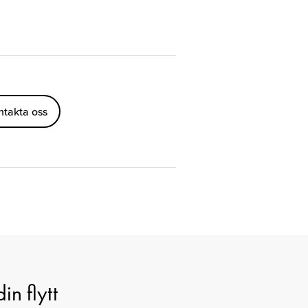
ntakta oss
in flytt