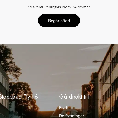
Vi svarar vanligtvis inom 24 timmar
Begär offert
Stadsbud Flytt &
Gå direkt till
Flytt
Delflyttningar