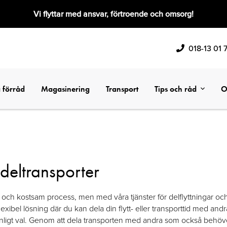
Vi flyttar med ansvar, förtroende och omsorg!
018-13 01 
 förråd
Magasinering
Transport
Tips och råd
O
 deltransporter
d och kostsam process, men med våra tjänster för delflyttningar och
ibel lösning där du kan dela din flytt- eller transporttid med andra
nligt val. Genom att dela transporten med andra som också behöver 