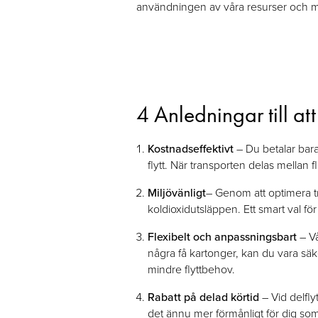
användningen av våra resurser och min
4 Anledningar till at
Kostnadseffektivt
– Du betalar bara
flytt. När transporten delas mellan 
Miljövänligt
– Genom att optimera tr
koldioxidutsläppen. Ett smart val fö
Flexibelt och anpassningsbart
– Vå
några få kartonger, kan du vara säk
mindre flyttbehov.
Rabatt på delad körtid
– Vid delfl
det ännu mer förmånligt för dig som v