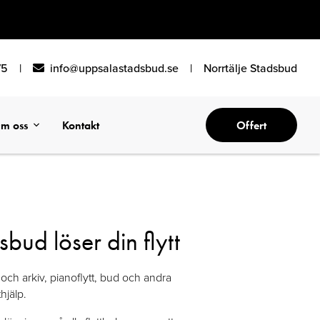
75
|
info@uppsalastadsbud.se
|
Norrtälje Stadsbud
m oss
Kontakt
Offert
ud löser din flytt
 och arkiv, pianoflytt, bud och andra
hjälp.