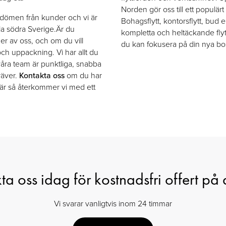
Norden gör oss till ett populärt 
dömen från kunder och vi är
Bohagsflytt, kontorsflytt, bud e
a södra Sverige.Är du
kompletta och heltäckande flyt
ger av oss, och om du vill
du kan fokusera på din nya bo
ch uppackning. Vi har allt du
 våra team är punktliga, snabba
räver.
Kontakta oss
om du har
mulär så återkommer vi med ett
a oss idag för kostnadsfri offert på d
Vi svarar vanligtvis inom 24 timmar