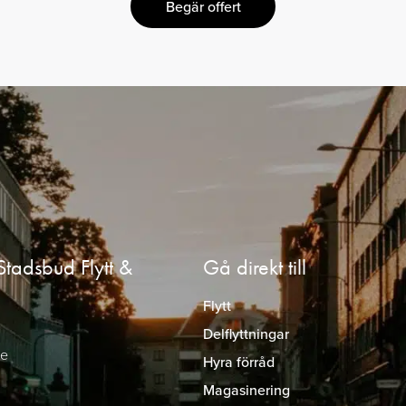
Begär offert
Stadsbud Flytt &
Gå direkt till
Flytt
Delflyttningar
je
Hyra förråd
Magasinering