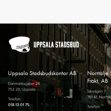
Uppsala Stadsbudskontor AB
Norrtälje 
Frakt, AB
Danmarksgatan 24
753 23, Uppsala
Sikvägen 7
761 41, Norrtäl
Telefon:
018-13 01 75
Telefon: