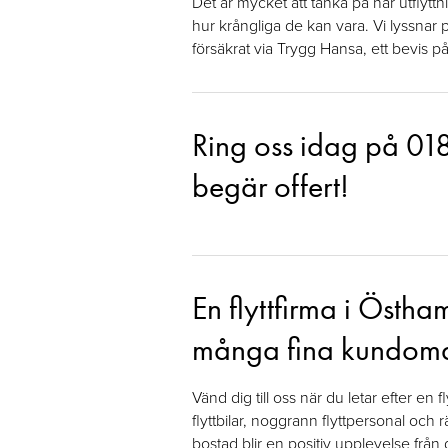
Det är mycket att tänka på när utflyt
hur krångliga de kan vara. Vi lyssnar 
försäkrat via Trygg Hansa, ett bevis p
Ring oss idag på
01
begär offert!
En flyttfirma i Öst
många fina kundo
Vänd dig till oss när du letar efter en 
flyttbilar, noggrann flyttpersonal och r
bostad blir en positiv upplevelse från 