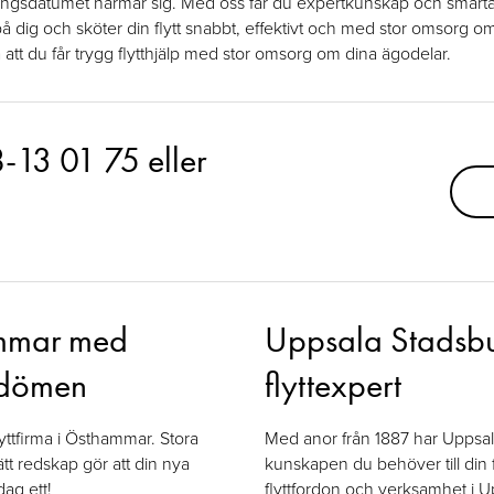
tningsdatumet närmar sig. Med oss får du expertkunskap och smarta l
på dig och sköter din flytt snabbt, effektivt och med stor omsorg om 
å att du får trygg flytthjälp med stor omsorg om dina ägodelar.
8-13 01 75
eller
hammar med
Uppsala Stadsbu
mdömen
flyttexpert
flyttfirma i Östhammar. Stora
Med anor från 1887 har Uppsa
ätt redskap gör att din nya
kunskapen du behöver till din
dag ett!
flyttfordon och verksamhet i 