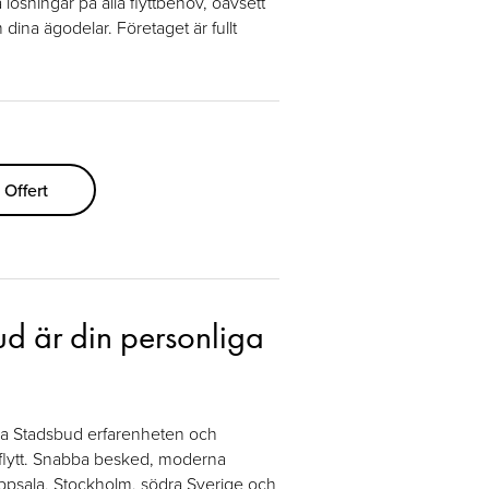
ösningar på alla flyttbehov, oavsett
dina ägodelar. Företaget är fullt
Offert
d är din personliga
la Stadsbud erfarenheten och
 flytt. Snabba besked, moderna
Uppsala, Stockholm, södra Sverige och