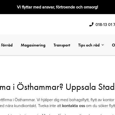
Vi flyttar med ansvar, förtroende och omsorg!
018-13 01 
 förråd
Magasinering
Transport
Tips och råd
O
irma i Östhammar? Uppsala Stadsb
ttfirma i Östhammar. Vi hjälper dig med bohagsflytt, flytt av kontor
ch med nära kundkontakt. Tveka inte att
kontakta oss
om du söker flytt