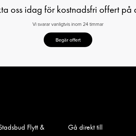
a oss idag för kostnadsfri offert på d
Vi svarar vanligtvis inom 24 timmar
Begär offert
Stadsbud Flytt &
Gå direkt till