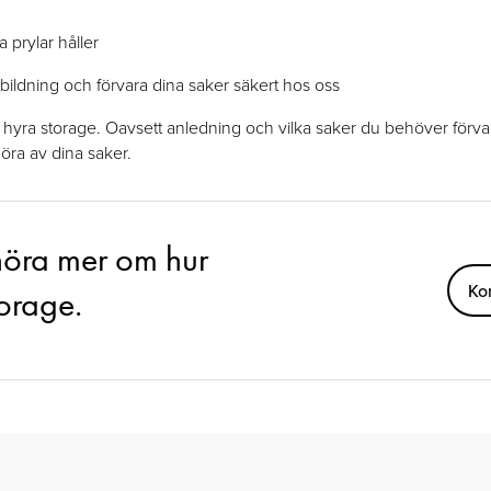
a prylar håller
tbildning och förvara dina saker säkert hos oss
t hyra storage. Oavsett anledning och vilka saker du behöver förvar
göra av dina saker.
 höra mer om hur
Ko
torage.