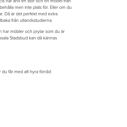
ecis har ärvt en stor och fin möbel från
ehålla men inte plats för. Eller om du
r. Då är det perfekt med extra
illbaka från utlandsstudierna.
en har möbler och prylar som du är
Uppsala Stadsbud kan då kännas
 du får med att hyra förråd: