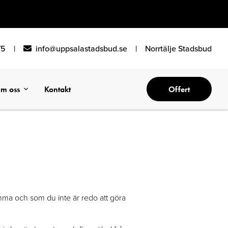
75
|
info@uppsalastadsbud.se
|
Norrtälje Stadsbud
m oss
Kontakt
Offert
emma och som du inte är redo att göra