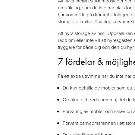
Att flytta mellan studentbostäder och at
en släkting, som du inte har plats för
har kommit in på drömutbildningen och
storage, ett extra förvaringsutrymme i v
Att hyra storage av oss i Uppsala kan
rädd om eller inte vill att hyresgäst
tryggare för både dig och den du hyr ut
7 fördelar & möjligh
Få ett extra utrymme när du inte har p
Du kan behålla de möbler som du ärvt
Ordning och reda hemma, det du int
Förvaring av möbler och saker du ä
Förvara barndomsminnen i ett storag
Du väljer längd på hyran