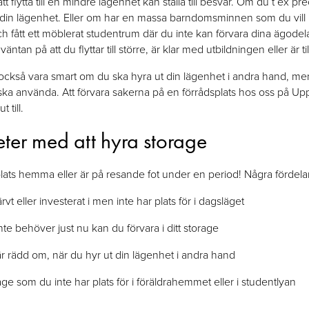
t flytta till en mindre lägenhet kan ställa till besvär. Om du t ex pr
 i din lägenhet. Eller om har en massa barndomsminnen som du vill b
 fått ett möblerat studentrum där du inte kan förvara dina ägodela
äntan på att du flyttar till större, är klar med utbildningen eller är t
 också vara smart om du ska hyra ut din lägenhet i andra hand, m
en ska använda. Att förvara sakerna på en förrådsplats hos oss på 
 till.
eter med att hyra storage
lats hemma eller är på resande fot under en period! Några fördelar
 eller investerat i men inte har plats för i dagsläget
e behöver just nu kan du förvara i ditt storage
r rädd om, när du hyr ut din lägenhet i andra hand
e som du inte har plats för i föräldrahemmet eller i studentlyan