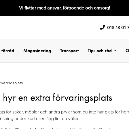
Vi flyttar med ansvar, förtroende och omsorg!
018-13 01 
 förråd
Magasinering
Transport
Tips och råd
O
rvaringsplats
hyr en extra förvaringsplats
lats för saker, möbler och andra prylar som du inte har plats för h
sning under kort eller lång tid, du väljer.